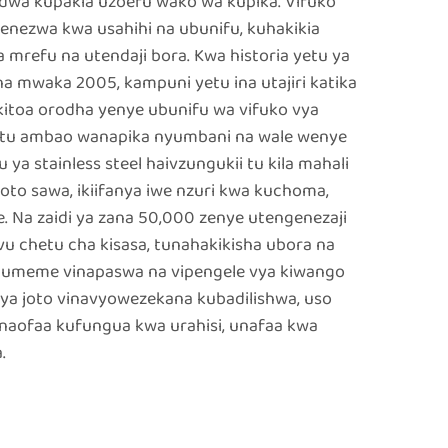
oundwa kupakia uzoefu wako wa kupika. Vifuko
nezwa kwa usahihi na ubunifu, kuhakikia
mrefu na utendaji bora. Kwa historia yetu ya
a mwaka 2005, kampuni yetu ina utajiri katika
 ikitoa orodha yenye ubunifu wa vifuko vya
tu ambao wanapika nyumbani na wale wenye
 ya stainless steel haivzungukii tu kila mahali
joto sawa, ikiifanya iwe nzuri kwa kuchoma,
e. Na zaidi ya zana 50,000 zenye utengenezaji
u chetu cha kisasa, tunahakikisha ubora na
a umeme vinapaswa na vipengele vya kiwango
 vya joto vinavyowezekana kubadilishwa, uso
unaofaa kufungua kwa urahisi, unafaa kwa
.