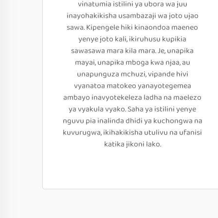
vinatumia istilini ya ubora wa juu
inayohakikisha usambazaji wa joto ujao
sawa. Kipengele hiki kinaondoa maeneo
yenye joto kali, ikiruhusu kupikia
sawasawa mara kila mara. Je, unapika
mayai, unapika mboga kwa njaa, au
unapunguza mchuzi, vipande hivi
vyanatoa matokeo yanayotegemea
ambayo inavyotekeleza ladha na maelezo
ya vyakula vyako. Saha ya istilini yenye
nguvu pia inalinda dhidi ya kuchongwa na
kuvurugwa, ikihakikisha utulivu na ufanisi
katika jikoni lako.