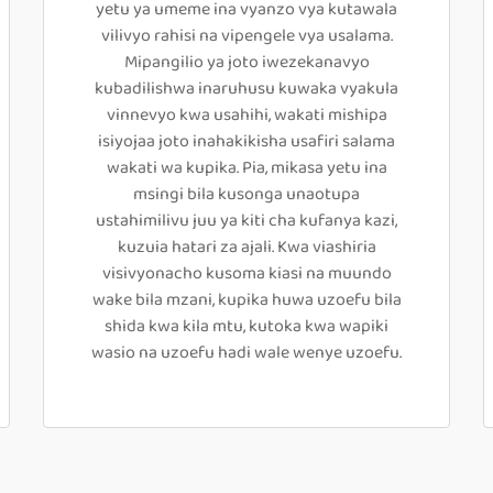
yetu ya umeme ina vyanzo vya kutawala
vilivyo rahisi na vipengele vya usalama.
Mipangilio ya joto iwezekanavyo
kubadilishwa inaruhusu kuwaka vyakula
vinnevyo kwa usahihi, wakati mishipa
isiyojaa joto inahakikisha usafiri salama
wakati wa kupika. Pia, mikasa yetu ina
msingi bila kusonga unaotupa
ustahimilivu juu ya kiti cha kufanya kazi,
kuzuia hatari za ajali. Kwa viashiria
visivyonacho kusoma kiasi na muundo
wake bila mzani, kupika huwa uzoefu bila
shida kwa kila mtu, kutoka kwa wapiki
wasio na uzoefu hadi wale wenye uzoefu.