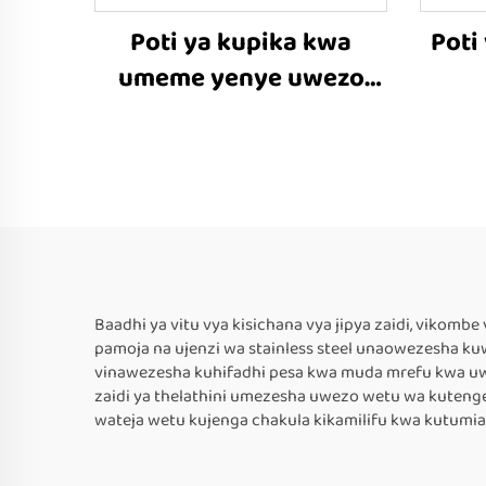
Poti ya kupika kwa
Poti
umeme yenye uwezo
mkubwa
Baadhi ya vitu vya kisichana vya jipya zaidi, vikom
pamoja na ujenzi wa stainless steel unaowezesha kuw
vinawezesha kuhifadhi pesa kwa muda mrefu kwa uwe
zaidi ya thelathini umezesha uwezo wetu wa kutenge
wateja wetu kujenga chakula kikamilifu kwa kutumi