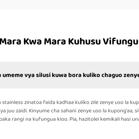
 Mara Kwa Mara Kuhusu Vifungu
a umeme vya silusi kuwa bora kuliko chaguo zenye
stainless zinatoa faida kadhaa kuliko zile zenye uso la ku
 juu zaidi. Kinyume cha sahani zenye uso la kupong'aa, s
kupaka rangi na kufungua kioo. Pia, hazitolei kemikali hasi