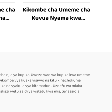
e cha
Kikombe cha Umeme cha
ha
Kuvua Nyama kwa
ing
Mkono Mwembamba
ilisha njia ya kupika. Uwezo wao wa kupika kwa umeme
 vikombe vya kuaka visivyo na kitu kinachokunja
ika na vyakula vya kitamaduni. Uzoefu wa miaka
kazi wetu zaidi ya watatu kwa mia, tunasaidia