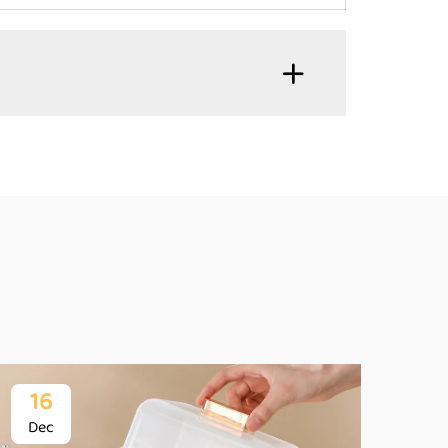
16
1
Dec
De