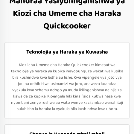
Manufaa Yasiyolinganishwa ya
Kiozi cha Umeme cha Haraka
Quickcooker
Teknolojia ya Haraka ya Kuwasha
Kiozi cha Umeme cha Haraka Quickcooker kimepatiwa
teknolojia ya haraka ya kupika inayopunguza wakati wa kupika
bila kushindwa kwa ladha au lishe. Kwa vipengele vya joto vya
juu na udhibiti wa usimamizi wa joto, unaweza kuandaa
vyakula kwa sehemu ndogo ya muda ikilinganishwa na njia za
kawaida za kupika. Kipengele hiki kina faida kubwa hasa kwa
nyumbani zenye rushwa au watu wenye kazi ambao wanahitaji
suluhisho la haraka la vyakula bila kushindwa kwa ubora.