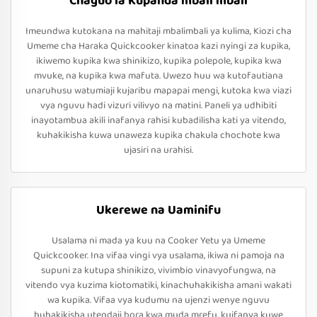
Chaguo la Kupanda mbali mbali
Imeundwa kutokana na mahitaji mbalimbali ya kulima, Kiozi cha
Umeme cha Haraka Quickcooker kinatoa kazi nyingi za kupika,
ikiwemo kupika kwa shinikizo, kupika polepole, kupika kwa
mvuke, na kupika kwa mafuta. Uwezo huu wa kutofautiana
unaruhusu watumiaji kujaribu mapapai mengi, kutoka kwa viazi
vya nguvu hadi vizuri vilivyo na matini. Paneli ya udhibiti
inayotambua akili inafanya rahisi kubadilisha kati ya vitendo,
kuhakikisha kuwa unaweza kupika chakula chochote kwa
ujasiri na urahisi.
Ukerewe na Uaminifu
Usalama ni mada ya kuu na Cooker Yetu ya Umeme
Quickcooker. Ina vifaa vingi vya usalama, ikiwa ni pamoja na
supuni za kutupa shinikizo, vivimbio vinavyofungwa, na
vitendo vya kuzima kiotomatiki, kinachuhakikisha amani wakati
wa kupika. Vifaa vya kudumu na ujenzi wenye nguvu
huhakikisha utendaji bora kwa muda mrefu, kuifanya kuwe