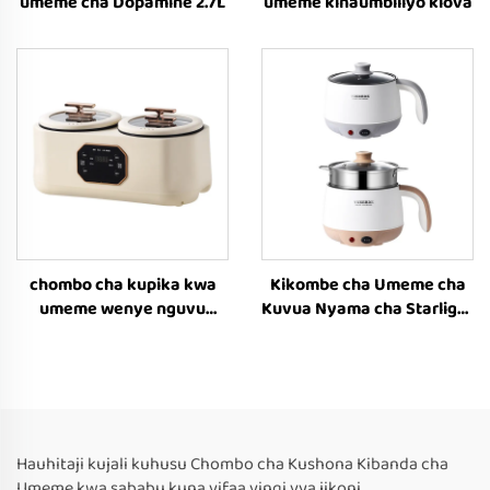
umeme cha Dopamine 2.7L
umeme kinaumbiliyo kiova
chombo cha kupika kwa
Kikombe cha Umeme cha
umeme wenye nguvu
Kuvua Nyama cha Starlight
kubwa ya 900W
Gathering
Hauhitaji kujali kuhusu Chombo cha Kushona Kibanda cha
Umeme kwa sababu kuna vifaa vingi vya jikoni