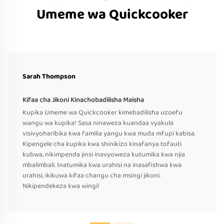
Umeme wa Quickcooker
Sarah Thompson
Kifaa cha Jikoni Kinachobadilisha Maisha
Kupika Umeme wa Quickcooker kimebadilisha uzoefu
wangu wa kupika! Sasa ninaweza kuandaa vyakula
visivyoharibika kwa familia yangu kwa muda mfupi kabisa.
Kipengele cha kupika kwa shinikizo kinafanya tofauti
kubwa, nikimpenda jinsi inavyoweza kutumika kwa njia
mbalimbali. Inatumika kwa urahisi na inasafishwa kwa
urahisi, ikikuwa kifaa changu cha msingi jikoni.
Nikipendekeza kwa wingi!