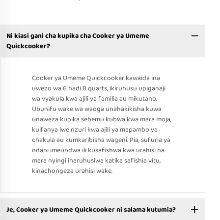
Ni kiasi gani cha kupika cha Cooker ya Umeme
Quickcooker?
Cooker ya Umeme Quickcooker kawaida ina
uwezo wa 6 hadi 8 quarts, ikiruhusu upiganaji
wa vyakula kwa ajili ya familia au mikutano.
Ubunifu wake wa waoga unahakikisha kuwa
unaweza kupika sehemu kubwa kwa mara moja,
kuifanya iwe nzuri kwa ajili ya mapambo ya
chakula au kumkaribisha wageni. Pia, sufuria ya
ndani imeundwa ili kusafishwa kwa urahisi na
mara nyingi inaruhusiwa katika safishia vitu,
kinachongeza urahisi wake.
Je, Cooker ya Umeme Quickcooker ni salama kutumia?