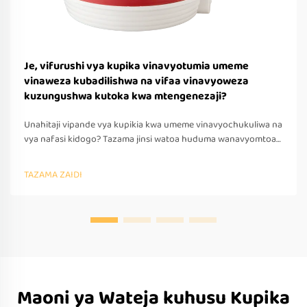
Je, vifurushi vya kupika vinavyotumia umeme
vinaweza kubadilishwa na vifaa vinavyoweza
kuzungushwa kutoka kwa mtengenezaji?
Unahitaji vipande vya kupikia kwa umeme vinavyochukuliwa na
vya nafasi kidogo? Tazama jinsi watoa huduma wanavyomtoa
vipande vinavyovinjika kwa ajili ya safari—muda mfupi wa
kutengeneza mifano, msaada wa OEM/ODM na kufuata sheria
TAZAMA ZAIDI
za kimataifa. Omba sadaka leo.
Maoni ya Wateja kuhusu Kupika