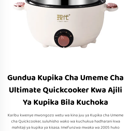
Gundua Kupika Cha Umeme Cha
Ultimate Quickcooker Kwa Ajili
Ya Kupika Bila Kuchoka
Karibu kwenye mwongozo wetu wa kina juu ya Kupika cha Umeme
cha Quickcooker, suluhisho wako wa kuchukua hadharani kwa
mahitaji ya kupika ya kisasa. Imefunzwa mwaka wa 2005 huko