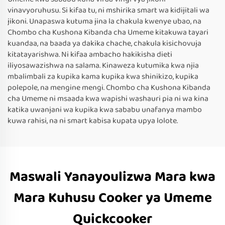
vinavyoruhusu. Si kifaa tu, ni mshirika smart wa kidijitali wa
jikoni. Unapaswa kutuma jina la chakula kwenye ubao, na
Chombo cha Kushona Kibanda cha Umeme kitakuwa tayari
kuandaa, na baada ya dakika chache, chakula kisichovuja
kitatayarishwa. Ni kifaa ambacho hakikisha dieti
iliyosawazishwa na salama. Kinaweza kutumika kwa njia
mbalimbali za kupika kama kupika kwa shinikizo, kupika
polepole, na mengine mengi. Chombo cha Kushona Kibanda
cha Umeme ni msaada kwa wapishi washauri pia ni wa kina
katika uwanjani wa kupika kwa sababu unafanya mambo
kuwa rahisi, na ni smart kabisa kupata upya lolote.
Maswali Yanayoulizwa Mara kwa
Mara Kuhusu Cooker ya Umeme
Quickcooker