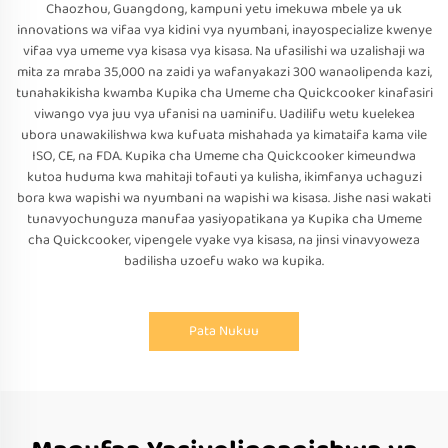
Chaozhou, Guangdong, kampuni yetu imekuwa mbele ya uk
innovations wa vifaa vya kidini vya nyumbani, inayospecialize kwenye
vifaa vya umeme vya kisasa vya kisasa. Na ufasilishi wa uzalishaji wa
mita za mraba 35,000 na zaidi ya wafanyakazi 300 wanaolipenda kazi,
tunahakikisha kwamba Kupika cha Umeme cha Quickcooker kinafasiri
viwango vya juu vya ufanisi na uaminifu. Uadilifu wetu kuelekea
ubora unawakilishwa kwa kufuata mishahada ya kimataifa kama vile
ISO, CE, na FDA. Kupika cha Umeme cha Quickcooker kimeundwa
kutoa huduma kwa mahitaji tofauti ya kulisha, ikimfanya uchaguzi
bora kwa wapishi wa nyumbani na wapishi wa kisasa. Jishe nasi wakati
tunavyochunguza manufaa yasiyopatikana ya Kupika cha Umeme
cha Quickcooker, vipengele vyake vya kisasa, na jinsi vinavyoweza
badilisha uzoefu wako wa kupika.
Pata Nukuu