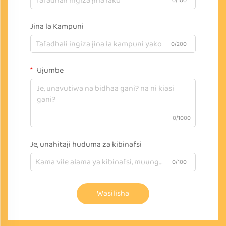
0/100
Jina la Kampuni
0/200
Ujumbe
0/1000
Je, unahitaji huduma za kibinafsi
0/100
Wasilisha