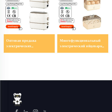
Оптовая продажа
Многофункциональный
электрических
электрический яйцеварка-
термоконтейнеров Great
пароварка Great Bear для
Bear из нержавеющей
домашней кухни, 6 в 1, с
стали марки 304 с
кнопочным управлением
внутренним
и автоматическим
электрическим
отключением питания
нагревательным
элементом,
поддерживающих
температуру обеда;
термоконтейнеры в
качестве подарка