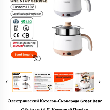
Электрический Котелок-Сковорода Great Bear