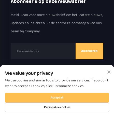
Abonneer u op onze nieuwsbrief
Meld u aan voor onze nieuwsbrief om het laatste nieuws,
updates en inzichten uit de sector te ontvangen van ons
team bij Company
Abonneren
We value your privacy
Copyright © 2025 door Chaozhou Great Bear Technology
We use cookies and similar tools to provide our services. If you don't
Co., Ltd.
Privacybeleid
want to accept all cookies, click Personalize cookies.
Scroll naar boven
Accept all
Personalize cookies
Startpagina
Product
Over
CONTACT