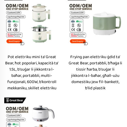
Pot elettriku mini ta’ Great
Frying pan elettriku ġdid ta’
Bear, ħot popolari, kapacità ta’
Great Bear, portabbli, b’ħaġa li
1.5L, b’suġar li jikkontra l-
tissir ħarba, b’suġar li
baħar, portabbli, multi-
jikkontra l-baħar, għall-użu
funzjonali, 600W, b’kontroll
domestiku jew fil-bankett,
mekkaniku, skillet elettriku
b’lid plastik