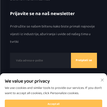
Prijavite se na naš newsletter
Pridružite se našem biltenu kako biste primali najnovije
vijesti iz industrije, ažuriranja i uvide od našeg tima u
tvrtki
Pretplati se
We value your privacy
Autorska prava © 2025. Chaozhou Great Bear Technology
We use cookies and similar tools to provide our services. If you don't
Co., Ltd.
Pravila o privatnosti
want to accept all cookies, click Personalize cookies.
Vrati se na vrh
Accept all