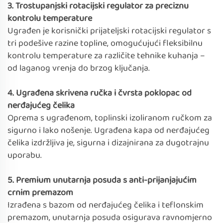
3. Trostupanjski rotacijski regulator za preciznu
kontrolu temperature
Ugrađen je korisnički prijateljski rotacijski regulator s
tri podešive razine topline, omogućujući fleksibilnu
kontrolu temperature za različite tehnike kuhanja –
od laganog vrenja do brzog ključanja.
4. Ugrađena skrivena ručka i čvrsta poklopac od
nerđajućeg čelika
Oprema s ugrađenom, toplinski izoliranom ručkom za
sigurno i lako nošenje. Ugrađena kapa od nerđajućeg
čelika izdržljiva je, sigurna i dizajnirana za dugotrajnu
uporabu.
5. Premium unutarnja posuda s anti-prijanjajućim
crnim premazom
Izrađena s bazom od nerđajućeg čelika i teflonskim
premazom, unutarnja posuda osigurava ravnomjerno