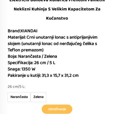
Električni Bundeva Kuharica Prenosni Pametni
Neklizni Kuhinja S Velikim Kapacitetom Za
Kućanstvo
Brand:XIANDAI
Materijal: Crni unutarnji lonac s antiprijanjivim
slojem (unutarnji lonac od nerđajućeg čelika s
Teflon premazom)
Boja: Narančasta / Zelena
Specifikacija: 26 cm / 5 L
Snaga: 1350 W
Pakiranje u kutiji: 31,3 x 15,7 x 31,2 cm
26 cm/5 L:
Narančasta
Zelena
Istraživanje