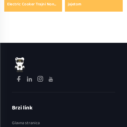
Electric Cooker Trajni Non
jajetom
Stick Hot Pot sa staklenim
poklopcem i toplinski
otpornom ručicom za
spavaće sobe putovanja i
apartmana
Brzi link
Glavna stranica