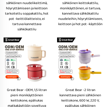
sähköinen nuudelikeittimä,
sähköinen keittokattilu,
höyryttämiseen ja keittoon
monikäyttöinen, ei tartuva,
tarkoitettu soppakattilu, hot
kannettava sähkökattilu
pot -keittiölaitteisto, ei
nuudeleihin, höyryttämiseen,
tartuva kannettava
keittoon ja hot pot -käyttöön
sähkökattilu
Great Bear -OEM, 1,5 litran
Great Bear -2 litran
pieni monikäyttöinen
kannettava pieni sähköinen
keittokone, epäliukas
keittokone, 600 W, 220 V,
matkakäyttöön soveltuva
epäliukas sähköinen