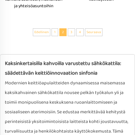
ja yhteisöasuntoihin
Edellinen
1
2
3
4
Seuraava
Kaksinkertaisilla kahvoilla varustettu sähkökattila:
säädettävän keittiöinnovaation sinfonia
Modernien keittiöapulaitteiden dynaamisessa maisemassa
kaksikahvainen sähkökattila nousee pelkän työkalun yli ja
toimii monipuolisena keskuksena ruoanlaittomiseen ja
sosiaaliseen aterimoisiin. Se edustaa merkittävää kehitystä
perinteisistä yksitoimintoisista laitteista kohti joustavuutta,
turvallisuutta ja henkilökohtaista käyttökokemusta. Tämä