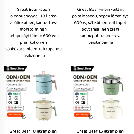
Great Bear -suuri
Great Bear -monikeittin,
alennusmyynti: 1,8 litran
paistinpannu, nopea lämmitys,
epäliukoinen, kannettava
600 W, sähköinen keittopot,
monitoiminen,
pöytämallinen pieni
helppokäyttöinen 600 W:n
kuumapot, kannettava
pienikokoinen
paistinpannu
sähkökattiloiden keittopannu
lasikannella
Great Bear 1,8 litran pieni
Great Bear 1,5 litran pieni