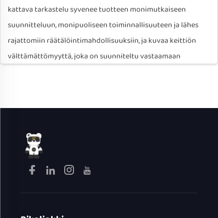
kattava tarkastelu syvenee tuotteen monimutkaiseen
suunnitteluun, monipuoliseen toiminnallisuuteen ja lähes
rajattomiin räätälöintimahdollisuuksiin, ja kuvaa keittiön
välttämättömyyttä, joka on suunniteltu vastaamaan
nykyaikaisten elämäntyylien moninaisiin vaatimuksiin.
I. Perussuunnittelu: Ergonomia ja turvallisuus
Nimi "Kaksikahvoinen sähkökattila" korostaa sen keskeistä
ergonomista innovaatiota. Toisin kuin perinteiset yhden
kahvan kattilat, jotka voivat johtaa epätasapainoiseen
nostamiseen ja mahdollisiin vuodatuksiin – erityisesti kun
kattila on täynnä – tämä malli sisältää kaksi kooltaan
runsasta, lämmöneristettyä kahvaa, jotka on sijoitettu
symmetrisesti molemmille puolille. Tämä rakenne