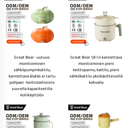
Great Bear -uutuus:
Great Bear 1,8 l:n kannettava
monitoiminen
monitoiminen pieni
sähköpumpinkattilu,
keittopannu, kattilu, pieni
kannettava älykäs ei tartu
sähkökattilu yksikäsitteisellä
pohjaan -keittolaitteisto
kahvalla
suurella kapasiteetilla
kotikäyttöön