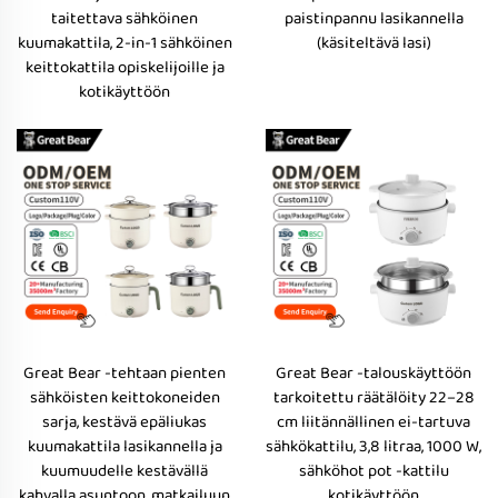
taitettava sähköinen
paistinpannu lasikannella
kuumakattila, 2-in-1 sähköinen
(käsiteltävä lasi)
keittokattila opiskelijoille ja
kotikäyttöön
Great Bear -tehtaan pienten
Great Bear -talouskäyttöön
sähköisten keittokoneiden
tarkoitettu räätälöity 22–28
sarja, kestävä epäliukas
cm liitännällinen ei-tartuva
kuumakattila lasikannella ja
sähkökattilu, 3,8 litraa, 1000 W,
kuumuudelle kestävällä
sähköhot pot -kattilu
kahvalla asuntoon, matkailuun
kotikäyttöön