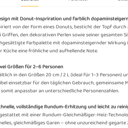
Design mit Donut-Inspriration und farblich dopaminsteige
piriert von der Form eines Donuts, besticht der Topf durc
i Griffen, den dekorativen Perlen sowie seiner gesamten Si
hgesättigte Farbpalette mit dopaminsteigernder Wirkung in
er Küche eine fröhliche und aufhellende Note.
Zwei Größen für 2–6 Personen
ltlich in den Größen 20 cm / 2 L (ideal für 1–3 Personen) u
xibel einsetzbar für den täglichen Gebrauch, gemeinsame 
 somit anpassbar an unterschiedliche Personenzahlen.
Schnelle, vollständige Rundum-Erhitzung und leicht zu rein
gestattet mit einer Rundum-Gleichmäßiger-Heiz-Technolog
nelles, gleichmäßiges Garen – ohne unzureichend gegarte 