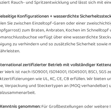
uziert Rauch- und Spritzentwicklung und lässt sich mit e
Vielseitige Konfigurationen + wasserdichte Sicherheitsste
len Sie zwischen Einzeltopf-Garen oder einer zweischichti
pfgarrost) zum Braten, Anbraten, Kochen im Schnelltopf u
omanschlussbuchse verfügt über eine wasserdichte Steck
nigung zu verhindern und so zusätzliche Sicherheit sowie 
ährleisten.
nternational zertifizierter Betrieb mit vollständiger Kett
r Werk ist nach ISO9001, ISO14001, ISO45001, BSCI, SGS ze
ktzertifizierungen wie UL, KC, CE, CB erfüllen. Wir biete
be, Verpackung und Steckertypen an (MOQ verhandelbar) un
alzusammenarbeit.
 Kenntnis genommen:
Für Großbestellungen oder weitere 