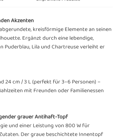
rnden Akzenten
h abgerundete, kreisförmige Elemente an seinen
lhouette. Ergänzt durch eine lebendige,
 Puderblau, Lila und Chartreuse verleiht er
nd 24 cm / 3 L (perfekt für 3–6 Personen) –
Mahlzeiten mit Freunden oder Familienessen
igender grauer Antihaft-Topf
ie und einer Leistung von 800 W für
Zutaten. Der graue beschichtete Innentopf