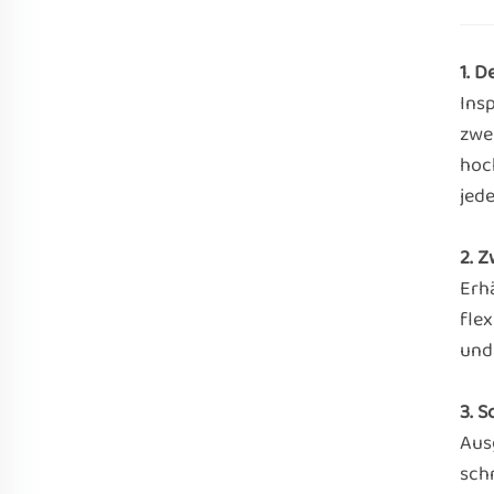
1. 
Ins
zwe
hoc
jed
2. 
Erhä
fle
und
3. 
Aus
sch