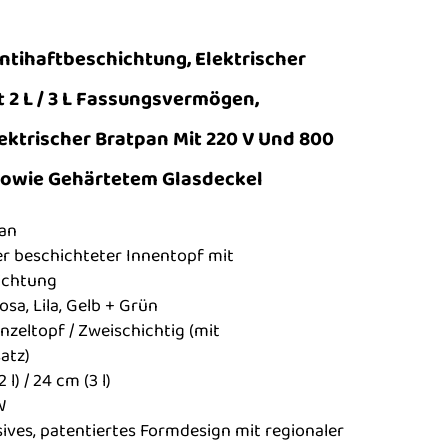
ntihaftbeschichtung, Elektrischer
 2 L / 3 L Fassungsvermögen,
ektrischer Bratpan Mit 220 V Und 800
Sowie Gehärtetem Glasdeckel
an
er beschichteter Innentopf mit
ichtung
osa, Lila, Gelb + Grün
nzeltopf / Zweischichtig (mit
atz)
l) / 24 cm (3 l)
W
sives, patentiertes Formdesign mit regionaler