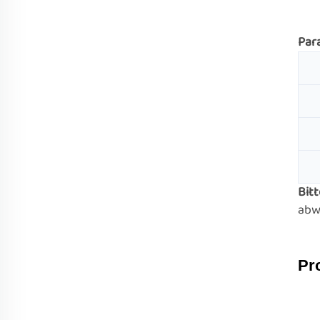
Par
Bit
abw
Pr