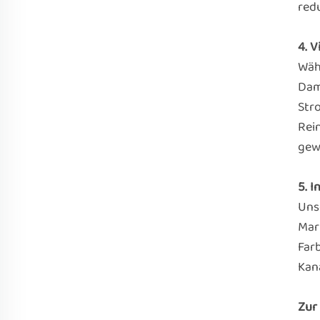
red
4. 
Wäh
Dam
Str
Rei
gew
5. I
Unse
Mar
Far
Kan
Zur