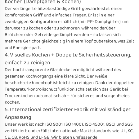
Kochen (Dampfgaren & Kochen)
Der verlängerte hitzebeständige Griff gewährleistet einen
komfortablen Griff und einfaches Tragen. Er ist in einer
zweilagigen Konfiguration erhältlich (mit PP-Dampfgitter), um
darunter zu kochen oder zu schmoren, während darüber
Brötchen oder Getreide gedämpft werden – so lassen sich
mehrere Gerichte gleichzeitig in einem Topf zubereiten, was Zeit
und Energie spart.
4. Visuelles Kochen + Doppelte Sicherheitssteuerung,
einfach zu reinigen
Der hochtransparente Glasdeckel ermöglicht während des
gesamten Kochvorgangs eine klare Sicht. Der weiße
beschichtete Innentopf ist leicht zu reinigen. Dank der doppelten
Temperaturkontrollschutzfunktion schaltet sich das Gerät bei
Trockenkochen automatisch ab – für sicheres und sorgenfreies
Kochen.
5. International zertifizierter Fabrik mit vollständiger
Anpassung
Unser Werk ist nach ISO 9001, ISO 14001, ISO 45001, BSCI und SGS
zertifiziert und erfüllt internationale Marktstandards wie UL, KC,
CE, CB, RoHS und LFGB. Wir bieten umfassende