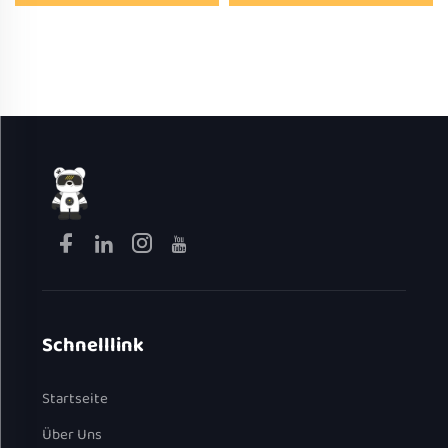
Bento-Box aus Edelstahl
Eierdampfgarer mit
SUS 304 mit schneller
quadratischem Gehäuse für
Heizfunktion, elektrische
den Haushalt, vertikaler,
Lunchbox für den Haushalt
schneller Eierkocher
Schnelllink
Startseite
Über Uns