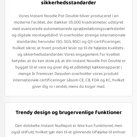
sikkerhedsstandarder
Vores Instant Noodle Pot Double bliver produceret i en
moderne facilitet, der dækker 35.000 kvadratmeter, udstyret
med avancerede automatiserede sprøjtestøbningsværksteder
og digitale montagebånd. Vi overholder strenge internationale
standarder, herunder ISO, SGS, BSCI og QS-certificeringer,
hvilket sikrer, at hvert produkt lever op til de højeste kvalitets-
og sikkerhedsstandarder. Vores engagement for kvalitet
betyder, at du kan stole på, at din Instant Noodle Pot Double er
bygget til at vare og giver dig et pålideligt køkkenapparat i
mange år fremover. Desuden overholder vores produkt
internationale certificeringer såsom CE, CB, FDA og KC, hvilket
giver dig ro i sindet, mens du koger mad.
Trendy design og brugervenlige funktioner
Den dobbelte Instant Nudlepot er ikke kun funktionel, men
også stilfuld, hvilket gør den til et glimrende tilføjelse til enhver