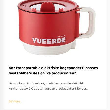
Kan transportable elektriske kogepander tilpasses
med foldbare design fra producenten?
Har du brug for bærbart, pladsbesparende elektrisk
køkkenudstyr? Opdag, hvordan producenter tilbyder
tilpassede foldbare løsninger til rejser – med OEM/ODM-
understøttelse, hurtig prototyping og overholdelse af globale
Se mere
standarder. Anmod om et tilbud i dag.