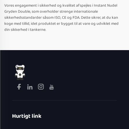
Vores engagement i sikkerhed og kvalitet afspejles i Instant Nudel
Gryden Double, som overholder strenge internationale
sikkerhedsstandarder såsom ISO, CE og FDA. Dette sikrer, at du kan
koge med tillid, idet produktet er bygget til at vare og udviklet med
din sikkerhed i tankerne.
Hurtigt link