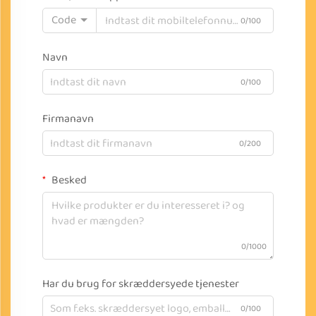
Code
0/100
Navn
0/100
Firmanavn
0/200
Besked
0/1000
Har du brug for skræddersyede tjenester
0/100