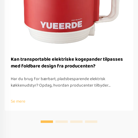
Kan transportable elektriske kogepander tilpasses
med foldbare design fra producenten?
Har du brug for bærbart, pladsbesparende elektrisk
køkkenudstyr? Opdag, hvordan producenter tilbyder
tilpassede foldbare løsninger til rejser – med OEM/ODM-
understøttelse, hurtig prototyping og overholdelse af globale
Se mere
standarder. Anmod om et tilbud i dag.