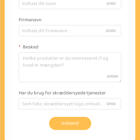
0/100
Firmanavn
0/200
Besked
0/1000
Har du brug for skræddersyede tjenester
0/100
Indsend