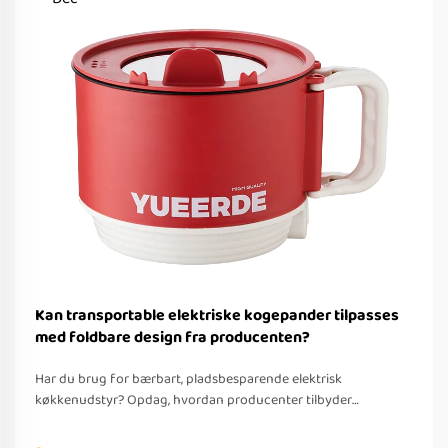
Kan transportable elektriske kogepander tilpasses
med foldbare design fra producenten?
Har du brug for bærbart, pladsbesparende elektrisk
køkkenudstyr? Opdag, hvordan producenter tilbyder
tilpassede foldbare løsninger til rejser – med OEM/ODM-
understøttelse, hurtig prototyping og overholdelse af globale