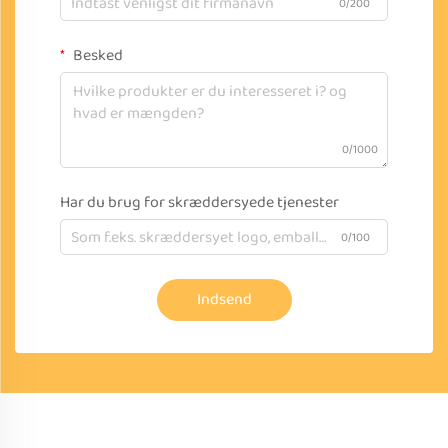
0/200
Besked
0/1000
Har du brug for skræddersyede tjenester
0/100
Indsend