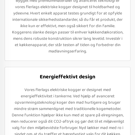
Bygget med premiummaterialer og avanceret teknologi er
vores flerlags elektriske kogger designet til holdbarhed og
ydeevne. Hvert enkelt apparat testes grundigt for at opfylde
internationale sikkerhedsstandarder, så du får et produkt, der
ikke kun er effektivt, men også sikkert for din familie.
Koggerens slanke design passer til enhver køkkendækoration,
mens dens robuste konstruktion sikrer lang levetid. Investér i
et køkkenapparat, der står testen af tiden og forbedrer din
madlavningserfaring.
Energieffektivt design
Vores flerlags elektriske kogger er designet med
energieffektivitet i tankerne. Ved hjælp af avanceret
opvarmningsteknologi koger den mad hurtigere og bruger
mindre strøm sammenlignet med traditionelle kogemetoder.
Denne funktion hjælper ikke kun med at spare på elregningen,
men reducerer også dit CO2-aftryk og gør det til et miljøvenligt
valg for den miljøbevidste forbruger. Nyd lækker mad med ro i
sindet om, at du træffer et bæredygtigt valg for dit køkken.