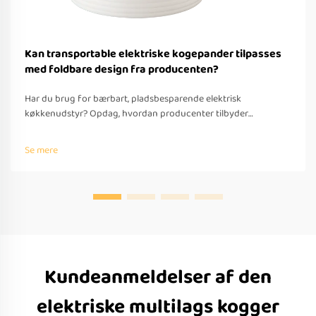
Kan transportable elektriske kogepander tilpasses
med foldbare design fra producenten?
Har du brug for bærbart, pladsbesparende elektrisk
køkkenudstyr? Opdag, hvordan producenter tilbyder
tilpassede foldbare løsninger til rejser – med OEM/ODM-
understøttelse, hurtig prototyping og overholdelse af globale
Se mere
standarder. Anmod om et tilbud i dag.
Kundeanmeldelser af den
elektriske multilags kogger