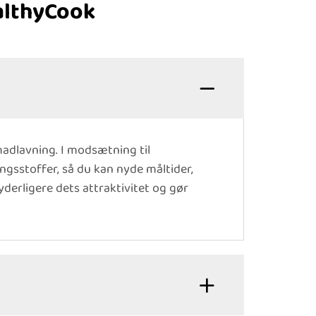
althyCook
madlavning. I modsætning til
gsstoffer, så du kan nyde måltider,
derligere dets attraktivitet og gør