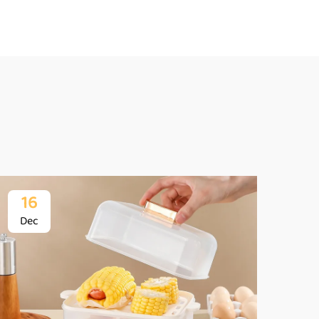
16
1
Dec
De