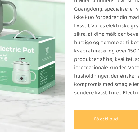
møder sundhedsbevidst mad
Guangdong, specialiserer v
ikke kun forbedrer din ma
livsstil. Vores elektriske 
sikre, at dine måltider bev
hurtige og nemme at tilber
kvadratmeter og over 150.00
produkter af høj kvalitet
internationale kunder. Vores
husholdninger, der ønsker 
kompromis med smag eller k
sundere livsstil med Elect
Få et tilbud