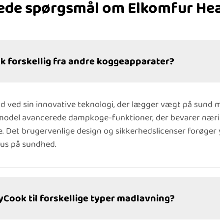
llede spørgsmål om Elkomfur He
k forskellig fra andre koggeapparater?
 ud ved sin innovative teknologi, der lægger vægt på sund 
 model avancerede dampkoge-funktioner, der bevarer nærin
 Det brugervenlige design og sikkerhedslicenser forøger y
kus på sundhed.
yCook til forskellige typer madlavning?