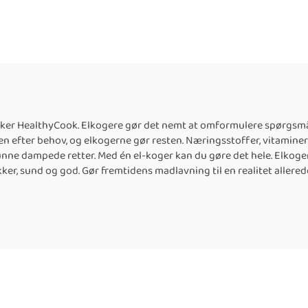
er HealthyCook. Elkogere gør det nemt at omformulere spørgsmålet
den efter behov, og elkogerne gør resten. Næringsstoffer, vitamine
ne dampede retter. Med én el-koger kan du gøre det hele. Elkogere
er, sund og god. Gør fremtidens madlavning til en realitet allerede