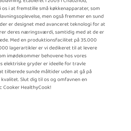
lavning. Etableret i 2005 i Chaozhou,
i os i at fremstille små køkkenapparater, som
dlavningsoplevelse, men også fremmer en sund
gryder er designet med avanceret teknologi for at
arer deres næringsværdi, samtidig med at de er
ede. Med en produktionsfacilitet på 35.000
0 lagerartikler er vi dedikeret til at levere
, som imødekommer behovene hos vores
 elektriske gryder er ideelle for travle
at tilberede sunde måltider uden at gå på
valitet. Slut dig til os og omfavnen en
ric Cooker HealthyCook!