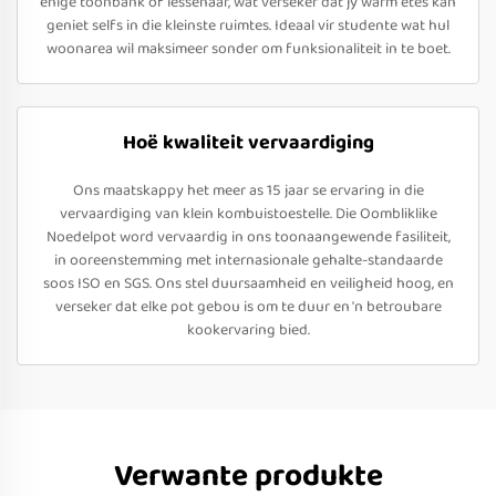
enige toonbank of lessenaar, wat verseker dat jy warm etes kan
geniet selfs in die kleinste ruimtes. Ideaal vir studente wat hul
woonarea wil maksimeer sonder om funksionaliteit in te boet.
Hoë kwaliteit vervaardiging
Ons maatskappy het meer as 15 jaar se ervaring in die
vervaardiging van klein kombuistoestelle. Die Oombliklike
Noedelpot word vervaardig in ons toonaangewende fasiliteit,
in ooreenstemming met internasionale gehalte-standaarde
soos ISO en SGS. Ons stel duursaamheid en veiligheid hoog, en
verseker dat elke pot gebou is om te duur en 'n betroubare
kookervaring bied.
Verwante produkte