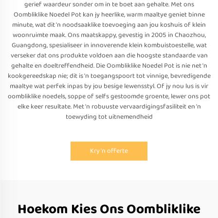
gerief waardeur sonder om in te boet aan gehalte. Met ons
Oombliklike Noedel Pot kan jy heerlike, warm maaltye geniet binne
minute, wat dit 'n noodsaaklike toevoeging aan jou koshuis of klein
woonruimte maak. Ons maatskappy, gevestig in 2005 in Chaozhou,
Guangdong, spesialiseer in innoverende klein kombuistoestelle, wat
verseker dat ons produkte voldoen aan die hoogste standaarde van
gehalte en doeltreffendheid. Die Oombliklike Noedel Pot is nie net 'n
kookgereedskap nie; dit is 'n toegangspoort tot vinnige, bevredigende
maaltye wat perfek inpas by jou besige lewensstyl. Of jy nou lus is vir
oombliklike noedels, soppe of selfs gestoomde groente, lewer ons pot
elke keer resultate. Met 'n robuuste vervaardigingsfasiliteit en 'n
toewyding tot uitnemendheid
Kry 'n offerte
Hoekom Kies Ons Oombliklike