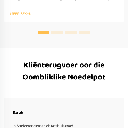
reise aanbied—OEM/ODM-ondersteuning, vinnige
prototipering en wêreldwye toepassing. Vra vandag nog 'n
MEER BEKYK
offerte aan.
Kliënterugvoer oor die
Oombliklike Noedelpot
Sarah
'n Spelveranderder vir Koshuislewe!