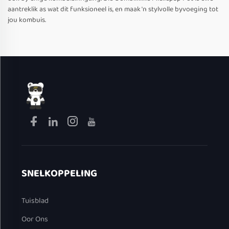
aantreklik as wat dit funksioneel is, en maak 'n stylvolle byvoeging tot
jou kombuis.
SNELKOPPELING
Tuisblad
Oor Ons